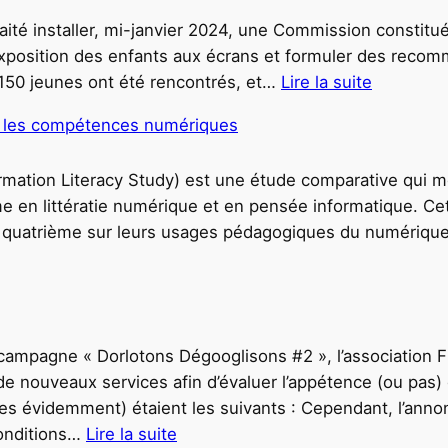
ité installer, mi-janvier 2024, une Commission constituée
’exposition des enfants aux écrans et formuler des reco
 150 jeunes ont été rencontrés, et…
Lire la suite
:
ur les compétences numériques
E
n
formation Literacy Study) est une étude comparative qui 
f
en littératie numérique et en pensée informatique. Cet
a
 quatrième sur leurs usages pédagogiques du numérique e
n
t
s
e
t
la campagne « Dorlotons Dégooglisons #2 », l’association 
é
de nouveaux services afin d’évaluer l’appétence (ou pas)
c
bres évidemment) étaient les suivants : Cependant, l’ann
r
conditions…
Lire la suite
a