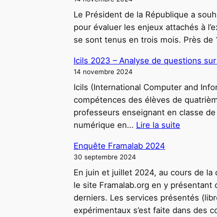
Le Président de la République a souha
pour évaluer les enjeux attachés à l
se sont tenus en trois mois. Près de
Icils 2023 – Analyse de questions s
14 novembre 2024
Icils (International Computer and In
compétences des élèves de quatrième 
professeurs enseignant en classe de
numérique en…
Lire la suite
:
Enquête Framalab 2024
I
30 septembre 2024
c
En juin et juillet 2024, au cours de 
i
le site Framalab.org en y présentant 
l
derniers. Les services présentés (li
s
expérimentaux s’est faite dans des 
2