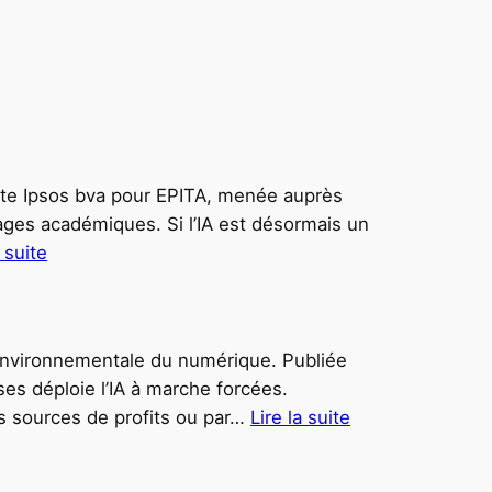
uête Ipsos bva pour EPITA, menée auprès
sages académiques. Si l’IA est désormais un
a suite
:
(
p
 environnementale du numérique. Publiée
a
ses déploie l’IA à marche forcées.
s
es sources de profits ou par…
Lire la suite
d
:
e
C
t