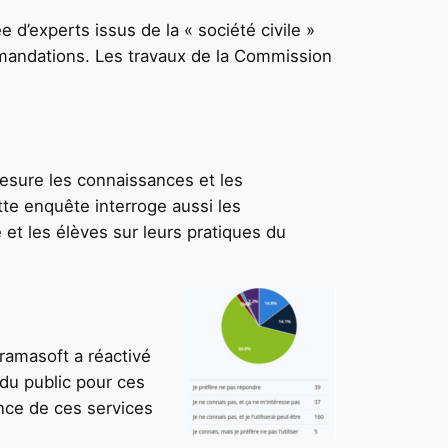
o
i
 d’experts issus de la « société civile »
m
t
mmandations. Les travaux de la Commission
m
r
e
e
n
)
t
l
mesure les connaissances et les
e
te enquête interroge aussi les
s
t les élèves sur leurs pratiques du
e
n
t
r
e
Framasoft a réactivé
p
 du public pour ces
r
once de ces services
i