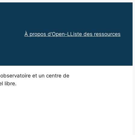
À propos d’Open-L
Liste des ressources
n observatoire et un centre de
 libre.