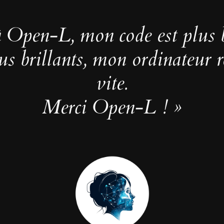
0
t
2
e
à Open-L, mon code est plus 
4
m
p
lus brillants, mon ordinateur 
s
p
vite.
e
Merci Open-L ! »
r
d
u