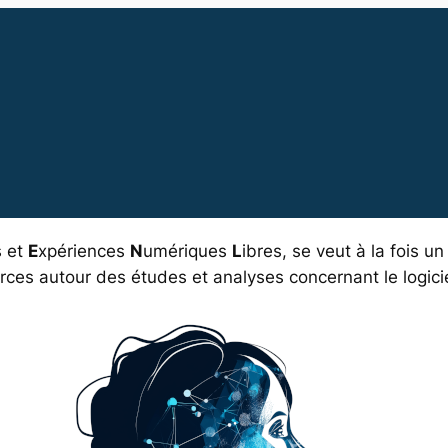
s et
E
xpériences
N
umériques
L
ibres
, se veut à la fois u
rces autour des études et analyses concernant le logiciel